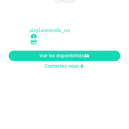
Kilométrage illimité, pas de frais cachés, et livraison à
l’aéroport. Profitez de vos vacances dès la première
minute.
Livraison Aéroport
Km Illimité
Pas de frais cachés
Voir les disponibilités
Contactez-nous
+150 voyageurs satisfaits en 2025