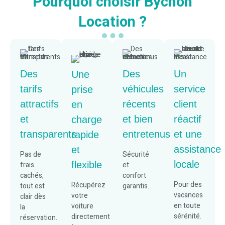
Pourquoi choisir Bychon
Location ?
Des
Des
Un
Une
tarifs
véhicules
service
prise
attractifs
récents
client
en
et
et bien
réactif
charge
transparents
entretenus
et une
rapide
assistance
et
Pas de
Sécurité
locale
flexible
frais
et
cachés,
confort
Pour des
Récupérez
tout est
garantis.
vacances
votre
clair dès
en toute
voiture
la
sérénité.
directement
réservation.